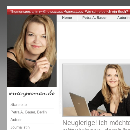
Themenspecial in
writingwomans Autorenblog
:
Wie schreibe ich ein Buch?
Home
Petra A. Bauer
Autorin
Startseite
Petra A. Bauer, Berlin
Autorin
Neugierige! Ich möchte
Journalistin