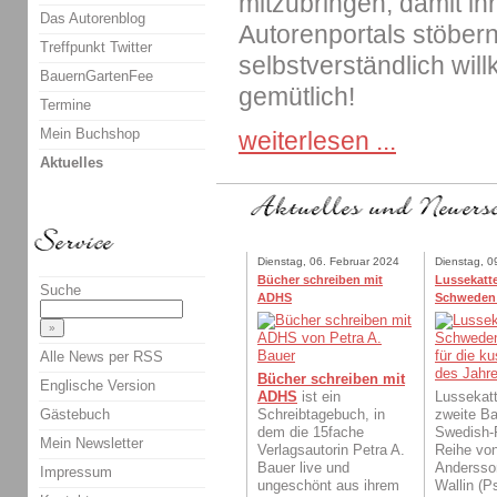
mitzubringen, damit ih
Das Autorenblog
Autorenportals stöbern
Treffpunkt Twitter
selbstverständlich wil
BauernGartenFee
gemütlich!
Termine
Mein Buchshop
weiterlesen ...
Aktuelles
Dienstag, 06. Februar 2024
Dienstag, 0
Bücher schreiben mit
Lussekatte
Suche
ADHS
Schweden
Alle News per RSS
Bücher schreiben mit
Englische Version
ADHS
ist ein
Lussekatt
Gästebuch
Schreibtagebuch, in
zweite Ba
dem die 15fache
Swedish-
Mein Newsletter
Verlagsautorin Petra A.
Reihe von
Bauer live und
Andersso
Impressum
ungeschönt aus ihrem
Wallin (