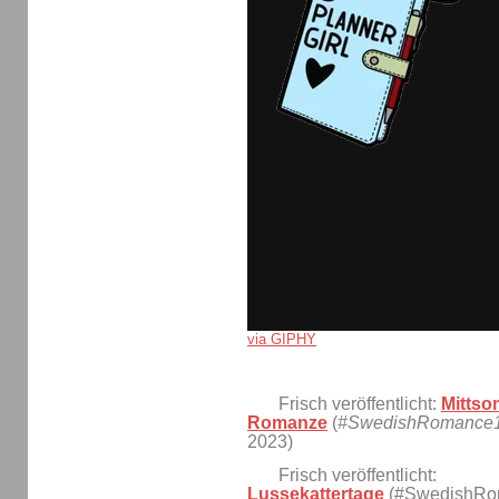
via GIPHY
Frisch veröffentlicht:
Mittso
Romanze
(
#SwedishRomance
2023)
Frisch veröffentlicht:
Lussekattertage
(#SwedishRo