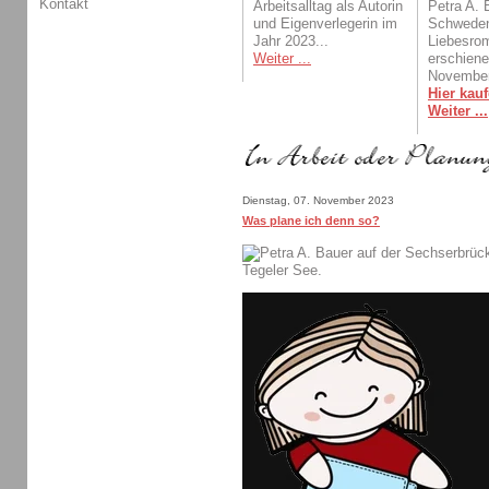
Kontakt
Arbeitsalltag als Autorin
Petra A. 
und Eigenverlegerin im
Schwede
Jahr 2023...
Liebesro
Weiter ...
erschien
November
Hier kauf
Weiter ...
Dienstag, 07. November 2023
Was plane ich denn so?