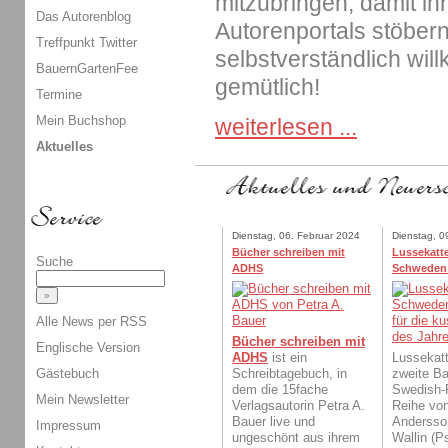
mitzubringen, damit ih
Das Autorenblog
Autorenportals stöbern
Treffpunkt Twitter
selbstverständlich wil
BauernGartenFee
gemütlich!
Termine
Mein Buchshop
weiterlesen ...
Aktuelles
Dienstag, 06. Februar 2024
Dienstag, 0
Bücher schreiben mit
Lussekatte
Suche
ADHS
Schweden
Alle News per RSS
Bücher schreiben mit
Englische Version
ADHS
ist ein
Lussekatt
Gästebuch
Schreibtagebuch, in
zweite Ba
dem die 15fache
Swedish-
Mein Newsletter
Verlagsautorin Petra A.
Reihe von
Bauer live und
Andersso
Impressum
ungeschönt aus ihrem
Wallin (