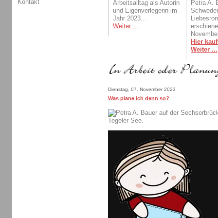
Kontakt
Arbeitsalltag als Autorin
Petra A. 
und Eigenverlegerin im
Schwede
Jahr 2023...
Liebesro
Weiter ...
erschien
November
Hier kauf
Weiter ...
Dienstag, 07. November 2023
Was plane ich denn so?