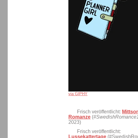
via GIPHY
Frisch veröffentlicht:
Mittso
Romanze
(
#SwedishRomance
2023)
Frisch veröffentlicht:
Lussekattertage
(#SwedishRo