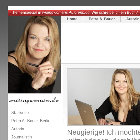
Themenspecial in
writingwomans Autorenblog
:
Wie schreibe ich ein Buch?
Home
Petra A. Bauer
Autorin
Startseite
Petra A. Bauer, Berlin
Autorin
Neugierige! Ich möchte
Journalistin