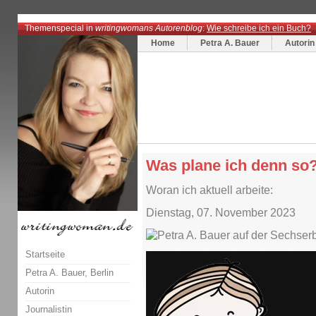
Themenspecial in
writingwomans Autorenblog
:
Wie schreibe ich ein Buch?
Home
Petra A. Bauer
Autorin
Was plane ich denn so
Woran ich aktuell arbeite:
Dienstag, 07. November 2023
Startseite
Petra A. Bauer, Berlin
Autorin
Journalistin