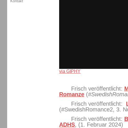
Kontakt
via GIPHY
Frisch veröffentlicht:
M
Romanze
(
#SwedishRoma
Frisch veröffentlicht:
(#SwedishRomance2, 3. N
Frisch veröffentlicht:
B
ADHS
, (1. Februar 2024)