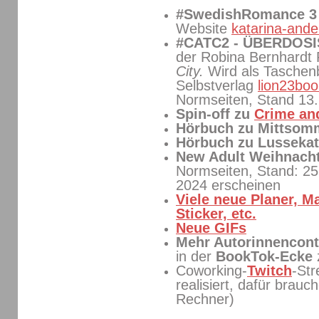
#SwedishRomance 
Website
katarina-ande
#CATC2 - ÜBERDOS
der Robina Bernhardt
City.
Wird als Tasche
Selbstverlag
lion23boo
Normseiten, Stand 13
Spin-off zu
Crime and
Hörbuch zu Mittso
Hörbuch zu Lussekat
New Adult Weihnach
Normseiten, Stand: 25
2024 erscheinen
Viele neue Planer, M
Sticker, etc.
Neue GIFs
Mehr Autorinnencont
in der
BookTok-Ecke
Coworking-
Twitch
-St
realisiert, dafür brauc
Rechner)