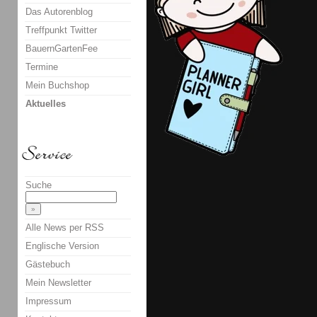
Das Autorenblog
Treffpunkt Twitter
BauernGartenFee
Termine
Mein Buchshop
Aktuelles
Suche
Alle News per RSS
Englische Version
Gästebuch
Mein Newsletter
Impressum