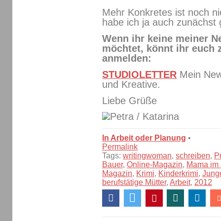
Mehr Konkretes ist noch ni
habe ich ja auch zunächst g
Wenn ihr keine meiner N
möchtet, könnt ihr euch
anmelden:
STUDIOLETTER
Mein News
und Kreative.
Liebe Grüße
/ Katarina
In Arbeit oder Planung
•
Permalink
Tags:
writingwoman
,
schreiben
,
P
Bauer
,
Online-Magazin
,
Mama im 
Magazin
,
Krimi
,
Kinderkrimi
,
Jung
berufstätige Mütter
,
Arbeit
,
2012