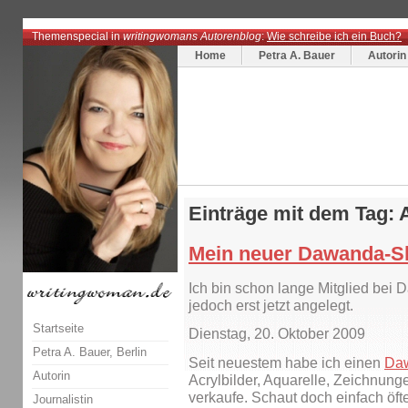
Themenspecial in
writingwomans Autorenblog
:
Wie schreibe ich ein Buch?
Home
Petra A. Bauer
Autorin
Einträge mit dem Tag: 
Mein neuer Dawanda-S
Ich bin schon lange Mitglied bei
jedoch erst jetzt angelegt.
Startseite
Dienstag, 20. Oktober 2009
Petra A. Bauer, Berlin
Seit neuestem habe ich einen
Da
Autorin
Acrylbilder, Aquarelle, Zeichnun
verkaufe. Schaut doch einfach öfte
Journalistin