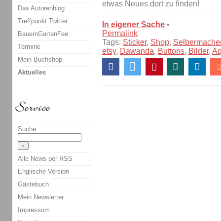
etwas Neues dort zu finden!
Das Autorenblog
Treffpunkt Twitter
In eigener Sache
•
Permalink
BauernGartenFee
Tags:
Sticker
,
Shop
,
Selbermache
Termine
etsy
,
Dawanda
,
Buttons
,
Bilder
,
Aq
Mein Buchshop
Aktuelles
Suche
Alle News per RSS
Englische Version
Gästebuch
Mein Newsletter
Impressum