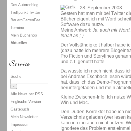
Das Autorenblog
28. September 2008
Treffpunkt Twitter
Gestern hat man mir bei Twitter di
Bücher eigentlich mit Word schrei
BauernGartenFee
Software dazu nutze.
Termine
Meine Antwort:
Ja, auch mit Word.
Mein Buchshop
Inhalt an ;-)
Aktuelles
Der Vollständigkeit halber habe i
(dazu hatte ich mehrere Blogeintr
Pro Fiction und Storylines genann
und z.T. genutzt hatte.
Da wusste ich noch nicht, dass ic
bei Andreas Eschbach lesen würd
Suche
hat, dass ich das Demo-Programm
heruntergeladen und mein aktuell
Alle News per RSS
Kleine Zwischen-Info: Ich nutze W
Englische Version
Win und Mac.
Gästebuch
Den Duden-Korrektor habe ich nich
Mein Newsletter
Verzeichnis geladen (wer lesen kann
kann ich ihn auch nicht nutzen. Wei
Impressum
ignoriere das Problem erst einmal