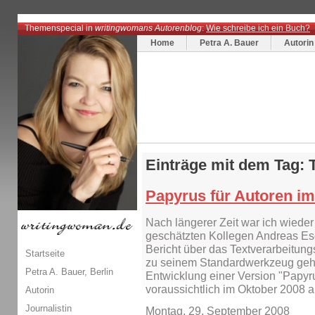
Themenspecial in
writingwomans Autorenblog
:
Wie schreibe ich ein Buch?
Home
Petra A. Bauer
Autorin
Einträge mit dem Tag: 
Papyrus für Autoren im
Nach längerer Zeit war ich wiede
geschätzten Kollegen Andreas Esc
Bericht über das Textverarbeitun
Startseite
zu seinem Standardwerkzeug gehö
Petra A. Bauer, Berlin
Entwicklung einer Version "Papyrus
voraussichtlich im Oktober 2008 
Autorin
Journalistin
Montag, 29. September 2008