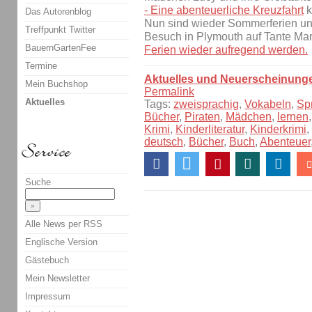
- Eine abenteuerliche Kreuzfahrt
k
Das Autorenblog
Nun sind wieder Sommerferien und
Treffpunkt Twitter
Besuch in Plymouth auf Tante Mar
BauernGartenFee
Ferien wieder aufregend werden.
Termine
Aktuelles und Neuerscheinung
Mein Buchshop
Permalink
Aktuelles
Tags:
zweisprachig
,
Vokabeln
,
Sp
Bücher
,
Piraten
,
Mädchen
,
lernen
Krimi
,
Kinderliteratur
,
Kinderkrimi
,
deutsch
,
Bücher
,
Buch
,
Abenteuer
Suche
Alle News per RSS
Englische Version
Gästebuch
Mein Newsletter
Impressum