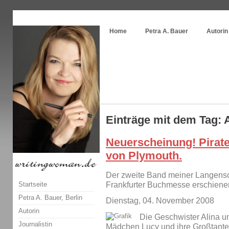
Themenspecial in
writingwomans Autorenblog
:
Wie schreibe ich ein Buch?
Home
Petra A. Bauer
Autorin
Einträge mit dem Tag: 
Neuerscheinung! Pirate
von Plymouth.
Der zweite Band meiner Langensche
Startseite
Frankfurter Buchmesse erschiene
Petra A. Bauer, Berlin
Dienstag, 04. November 2008
Autorin
Die Geschwister Alina un
Journalistin
Mädchen Lucy und ihre Großtante 