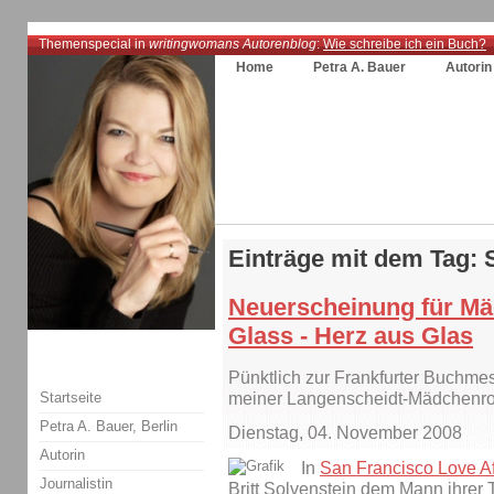
Themenspecial in
writingwomans Autorenblog
:
Wie schreibe ich ein Buch?
Home
Petra A. Bauer
Autorin
Einträge mit dem Tag:
Neuerscheinung für Mäd
Glass - Herz aus Glas
Pünktlich zur Frankfurter Buchme
Startseite
meiner Langenscheidt-Mädchenr
Petra A. Bauer, Berlin
Dienstag, 04. November 2008
Autorin
In
San Francisco Love Aff
Journalistin
Britt Solvenstein dem Mann ihrer