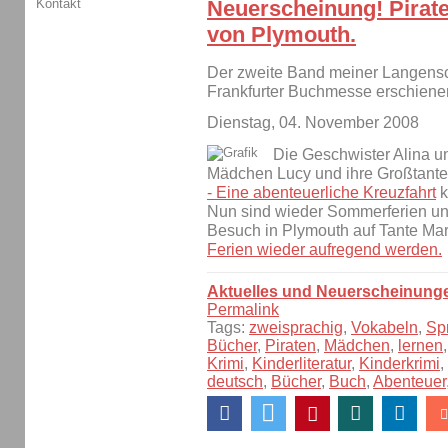
Neuerscheinung! Pirate
Kontakt
von Plymouth.
Der zweite Band meiner Langensche
Frankfurter Buchmesse erschiene
Dienstag, 04. November 2008
Die Geschwister Alina un
Mädchen Lucy und ihre Großtante 
- Eine abenteuerliche Kreuzfahrt
k
Nun sind wieder Sommerferien und
Besuch in Plymouth auf Tante Mar
Ferien wieder aufregend werden.
Aktuelles und Neuerscheinung
Permalink
Tags:
zweisprachig
,
Vokabeln
,
Sp
Bücher
,
Piraten
,
Mädchen
,
lernen
Krimi
,
Kinderliteratur
,
Kinderkrimi
,
deutsch
,
Bücher
,
Buch
,
Abenteuer