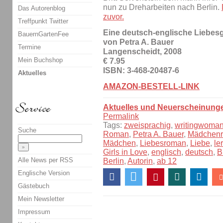
nun zu Dreharbeiten nach Berlin.
Das Autorenblog
zuvor.
Treffpunkt Twitter
Eine deutsch-englische Liebes
BauernGartenFee
von Petra A. Bauer
Termine
Langenscheidt, 2008
Mein Buchshop
€ 7.95
ISBN: 3-468-20487-6
Aktuelles
AMAZON-BESTELL-LINK
Aktuelles und Neuerscheinung
Permalink
Tags:
zweisprachig
,
writingwoma
Suche
Roman
,
Petra A. Bauer
,
Mädchen
Mädchen
,
Liebesroman
,
Liebe
,
le
Girls in Love
,
englisch
,
deutsch
,
B
Alle News per RSS
Berlin
,
Autorin
,
ab 12
Englische Version
Gästebuch
Mein Newsletter
Impressum