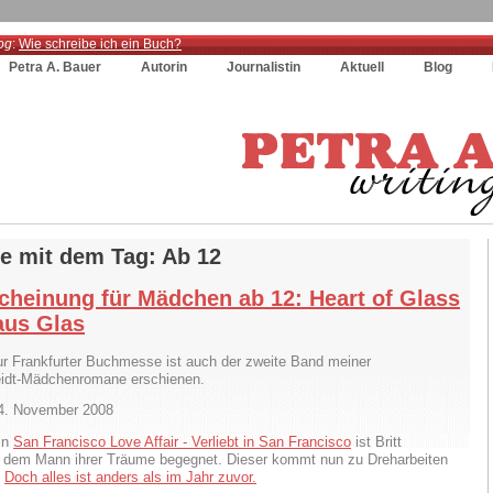
og
:
Wie schreibe ich ein Buch?
Petra A. Bauer
Autorin
Journalistin
Aktuell
Blog
ge mit dem Tag: Ab 12
cheinung für Mädchen ab 12: Heart of Glass
aus Glas
ur Frankfurter Buchmesse ist auch der zweite Band meiner
idt-Mädchenromane erschienen.
04. November 2008
In
San Francisco Love Affair - Verliebt in San Francisco
ist Britt
 dem Mann ihrer Träume begegnet. Dieser kommt nun zu Dreharbeiten
.
Doch alles ist anders als im Jahr zuvor.