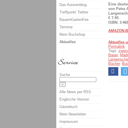
Eine deuts
Das Autorenblog
von Petra 
Treffpunkt Twitter
Langensche
€ 7.95
BauernGartenFee
ISBN: 3-46
Termine
AMAZON-B
Mein Buchshop
Aktuelles
Aktuelles 
Permalink
Tags:
zweis
Bauer
,
Mäd
Langensche
Bücher
,
Bu
Suche
Alle News per RSS
Englische Version
Gästebuch
Mein Newsletter
Impressum