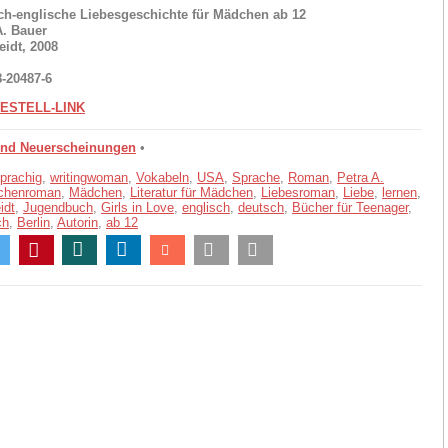
ch-englische Liebesgeschichte für Mädchen ab 12
A. Bauer
idt, 2008
8-20487-6
ESTELL-LINK
und Neuerscheinungen
•
prachig
,
writingwoman
,
Vokabeln
,
USA
,
Sprache
,
Roman
,
Petra A.
chenroman
,
Mädchen
,
Literatur für Mädchen
,
Liebesroman
,
Liebe
,
lernen
,
idt
,
Jugendbuch
,
Girls in Love
,
englisch
,
deutsch
,
Bücher für Teenager
,
ch
,
Berlin
,
Autorin
,
ab 12