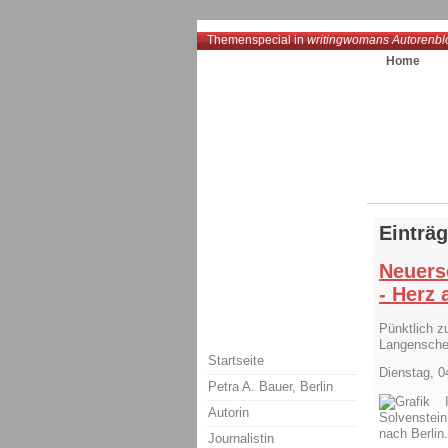
Themenspecial in
writingwomans Autorenbl
Home
Einträ
Neuers
- Herz 
Pünktlich z
Langensche
Startseite
Dienstag, 
Petra A. Bauer, Berlin
Autorin
Solvenstein
nach Berlin
Journalistin