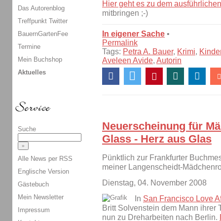
Hier geht es zu dem ausführlichen
Das Autorenblog
mitbringen ;-)
Treffpunkt Twitter
In eigener Sache
•
BauernGartenFee
Permalink
Termine
Tags:
Petra A. Bauer
,
Krimi
,
Kinde
Mein Buchshop
Aveleen Avide
,
Autorin
Aktuelles
Neuerscheinung für Mäd
Suche
Glass - Herz aus Glas
Pünktlich zur Frankfurter Buchme
Alle News per RSS
meiner Langenscheidt-Mädchenr
Englische Version
Dienstag, 04. November 2008
Gästebuch
Mein Newsletter
In
San Francisco Love Aff
Britt Solvenstein dem Mann ihrer
Impressum
nun zu Dreharbeiten nach Berlin.