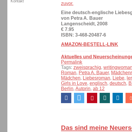
Kontakt
zuvor.
Eine deutsch-englische Liebes
von Petra A. Bauer
Langenscheidt, 2008
€ 7.95
ISBN: 3-468-20487-6
AMAZON-BESTELL-LINK
Aktuelles und Neuerscheinung
Permalink
Tags:
zweisprachig
,
writingwoma
Roman
,
Petra A. Bauer
,
Mädchen
Mädchen
,
Liebesroman
,
Liebe
,
le
Girls in Love
,
englisch
,
deutsch
,
B
Berlin
,
Autorin
,
ab 12
Das sind meine Neuers