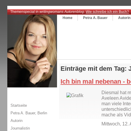
Themenspecial in
writingwomans Autorenblog
:
Wie schreibe ich ein Buch?
Home
Petra A. Bauer
Autorin
Einträge mit dem Tag:
Ich bin mal nebenan - b
Diesmal hat m
Aveleen Avide 
man viele Inte
Startseite
unterschiedlic
Petra A. Bauer, Berlin
mache als Vid
Autorin
Mittwoch, 12.
Journalistin