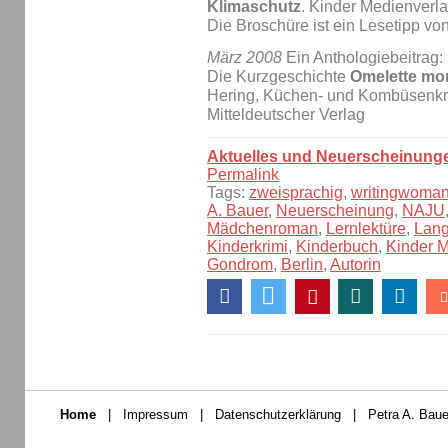
Klimaschutz
. Kinder Medienverl
Die Broschüre ist ein Lesetipp vo
März 2008
Ein Anthologiebeitrag:
Die Kurzgeschichte
Omelette mor
Hering, Küchen- und Kombüsenkri
Mitteldeutscher Verlag
Aktuelles und Neuerscheinung
Permalink
Tags:
zweisprachig
,
writingwoma
A. Bauer
,
Neuerscheinung
,
NAJU
Mädchenroman
,
Lernlektüre
,
Lang
Kinderkrimi
,
Kinderbuch
,
Kinder 
Gondrom
,
Berlin
,
Autorin
Home
|
Impressum
|
Datenschutzerklärung
|
Petra A. Baue