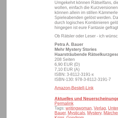
Umgekehrt können Rätselfans, di
wollen, einfach die Kurzversionen
können allein im stillen Kämmerle
Spieleabenden gelöst werden. Da
durch logisches Kombinieren gelö
hingegen ist eure Fantasie gefragt
Ob Rätsler oder Leser - ich wünsc
Petra A. Bauer
Mehr Mystery Stories
Haarsträubende Rätselkurzges
208 Seiten
6,90 EUR (D)
7,10 EUR (A)
ISBN: 3-8112-3191-x
ISBN-130: 978-3-8112-3191-7
Amazon-Bestell-Link
Aktuelles und Neuerscheinung
Permalink
Tags:
writingwoman
,
Verlag
,
Unte
Bauer
,
Mysticals
,
Mystery
,
Märche
Krimi
,
Gondrom