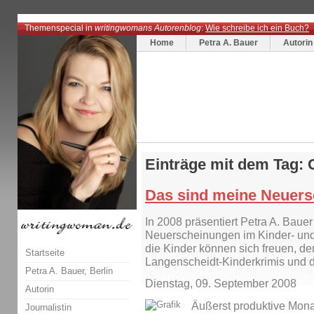
Themenspecial in
writingwomans Autorenblog
:
Wie schreibe ich ein Buch?
Home
Petra A. Bauer
Autorin
Einträge mit dem Tag:
Das sind meine Neuers
In 2008 präsentiert Petra A. Bauer
Neuerscheinungen im Kinder- un
die Kinder können sich freuen, d
Startseite
Langenscheidt-Kinderkrimis und 
Petra A. Bauer, Berlin
Dienstag, 09. September 2008
Autorin
Äußerst produktive Monate
Journalistin