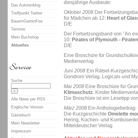
diesjährige Ausbeute:
Das Autorenblog
Oktober 2008
Der Fortsetzungsban
Treffpunkt Twitter
für Mädchen ab 12:
Heart of Glas
BauernGartenFee
D/E
Termine
Der Fortsetzungsband von "An exci
Mein Buchshop
10:
Pirates of Plymouth - Pirat
Aktuelles
D/E
Eine Broschüre für Grundschulkin
Medienverlag
Juni 2008
Ein Rätsel-Kurzgeschi
Gondrom Verlag, Logicals und Mys
Suche
Mai 2008
Eine Broschüre für Gru
Klimaschutz
. Kinder Medienverl
Die Broschüre ist ein Lesetipp vo
Alle News per RSS
Englische Version
März 2008
Ein Anthologiebeitrag:
Die Kurzgeschichte
Omelette mor
Gästebuch
Hering, Küchen- und Kombüsenkri
Mein Newsletter
Mitteldeutscher Verlag
Impressum