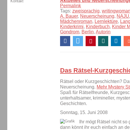
Aktuelles und Neuerscheinung
Kontakt
Permalink
Tags:
zweisprachig
,
writingwoma
A. Bauer
,
Neuerscheinung
,
NAJU
Mädchenroman
,
Lernlektüre
,
Lang
Kinderkrimi
,
Kinderbuch
,
Kinder 
Gondrom
,
Berlin
,
Autorin
Das Rätsel-Kurzgeschic
Rätsel oder Kurzgeschichten? Das 
Neuerscheinung.
Mehr Mystery St
Spaß für Rätselfreunde, Kurzgesc
unterhaltsamer, krimineller, myste
Geschichten.
Sonntag, 15. Juni 2008
Ihr mögt Rätsel nicht so
dann könnt ihr euch einfach an d