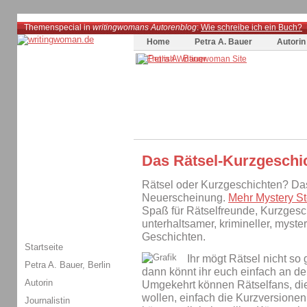
Themenspecial in
writingwomans Autorenblog
:
Wie schreibe ich ein Buch?
Home
Petra A. Bauer
Autorin
Das Rätsel-Kurzgeschic
Rätsel oder Kurzgeschichten? Das 
Neuerscheinung.
Mehr Mystery St
Spaß für Rätselfreunde, Kurzgesc
unterhaltsamer, krimineller, myste
Geschichten.
Startseite
Ihr mögt Rätsel nicht so
Petra A. Bauer, Berlin
dann könnt ihr euch einfach an d
Autorin
Umgekehrt können Rätselfans, di
wollen, einfach die Kurzversionen
Journalistin