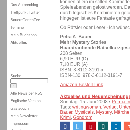
können allein im stillen Kämmerle
Das Autorenblog
Spieleabenden gelöst werden. Da
Treffpunkt Twitter
durch logisches Kombinieren gelö
hingegen ist eure Fantasie gefragt
BauernGartenFee
Ob Rätsler oder Leser - ich wünsc
Termine
Mein Buchshop
Petra A. Bauer
Mehr Mystery Stories
Aktuelles
Haarsträubende Rätselkurzges
208 Seiten
6,90 EUR (D)
7,10 EUR (A)
ISBN: 3-8112-3191-x
ISBN-130: 978-3-8112-3191-7
Suche
Amazon-Bestell-Link
Alle News per RSS
Aktuelles und Neuerscheinung
Englische Version
Sonntag, 15. Juni 2008 •
Permali
Tags:
writingwoman
,
Verlag
,
Unte
Gästebuch
Bauer
,
Mysticals
,
Mystery
,
Märche
Mein Newsletter
Krimi
,
Gondrom
Impressum