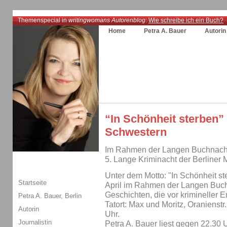
Themenspecial in
writingwomans Autorenblog
:
Wie schreibe ich ein Buch?
Home
Petra A. Bauer
Autorin
“In Schönheit sterben”
Schwestern
Im Rahmen der Langen Buchnacht 
5. Lange Kriminacht der Berliner 
Unter dem Motto: "In Schönheit s
Startseite
April im Rahmen der Langen Buch
Geschichten, die vor krimineller E
Petra A. Bauer, Berlin
Tatort: Max und Moritz, Oranienstr
Autorin
Uhr.
Journalistin
Petra A. Bauer liest gegen 22.30 