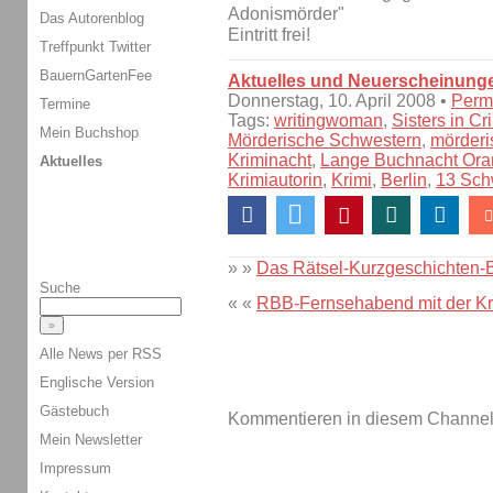
Adonismörder"
Das Autorenblog
Eintritt frei!
Treffpunkt Twitter
BauernGartenFee
Aktuelles und Neuerscheinung
Donnerstag, 10. April 2008 •
Perm
Termine
Tags:
writingwoman
,
Sisters in Cr
Mein Buchshop
Mörderische Schwestern
,
mörderi
Kriminacht
,
Lange Buchnacht Ora
Aktuelles
Krimiautorin
,
Krimi
,
Berlin
,
13 Sch
» »
Das Rätsel-Kurzgeschichten-B
Suche
« «
RBB-Fernsehabend mit der Kri
Alle News per RSS
Englische Version
Gästebuch
Kommentieren in diesem Channel-
Mein Newsletter
Impressum