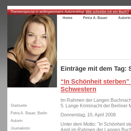
Themenspecial in
writingwomans Autorenblog
:
Wie schreibe ich ein Buch?
Home
Petra A. Bauer
Autorin
Einträge mit dem Tag: 
“In Schönheit sterben”
Schwestern
Im Rahmen der Langen Buchnacht 
Startseite
5. Lange Kriminacht der Berliner 
Petra A. Bauer, Berlin
Donnerstag, 10. April 2008
Autorin
Unter dem Motto: "In Schönheit s
Journalistin
April im Rahmen der Langen Buch