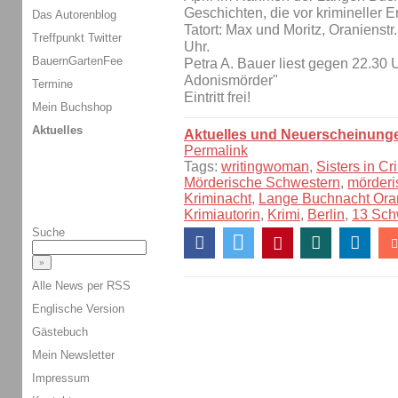
Geschichten, die vor krimineller E
Das Autorenblog
Tatort: Max und Moritz, Oranienstr
Treffpunkt Twitter
Uhr.
BauernGartenFee
Petra A. Bauer liest gegen 22.30 
Adonismörder"
Termine
Eintritt frei!
Mein Buchshop
Aktuelles
Aktuelles und Neuerscheinung
Permalink
Tags:
writingwoman
,
Sisters in Cr
Mörderische Schwestern
,
mörderi
Kriminacht
,
Lange Buchnacht Ora
Krimiautorin
,
Krimi
,
Berlin
,
13 Sch
Suche
Alle News per RSS
Englische Version
Gästebuch
Mein Newsletter
Impressum