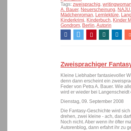
Tags:
zweisprachig
,
writingwoma
A. Bauer
,
Neuerscheinung
,
NAJU
Mädchenroman
,
Lernlektüre
,
Lang
Kinderkrimi
,
Kinderbuch
,
Kinder 
Gondrom
,
Berlin
,
Autorin
Zweisprachiger Fantas
Kleine Liebhaber fantasievoller W
denn dann erscheint ein zweispr
Feder von Petra A. Bauer. Wie all
wird er wieder bei Langenscheidt
Dienstag, 09. September 2008
Die Fantasy-Geschichte wird sich
drehen, zwei kleine - ach, das darf
Noch nicht. Aber wenn ihr öfter ma
Autorenblog, dann erfahrt ihr zu 