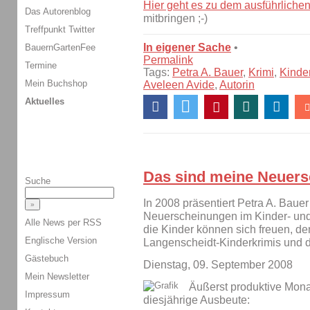
Hier geht es zu dem ausführlichen
Das Autorenblog
mitbringen ;-)
Treffpunkt Twitter
In eigener Sache
•
BauernGartenFee
Permalink
Termine
Tags:
Petra A. Bauer
,
Krimi
,
Kinde
Mein Buchshop
Aveleen Avide
,
Autorin
Aktuelles
Das sind meine Neuers
Suche
In 2008 präsentiert Petra A. Bauer
Neuerscheinungen im Kinder- un
Alle News per RSS
die Kinder können sich freuen, d
Englische Version
Langenscheidt-Kinderkrimis und 
Gästebuch
Dienstag, 09. September 2008
Mein Newsletter
Äußerst produktive Monate
Impressum
diesjährige Ausbeute: