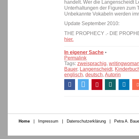
handelt. Wer die Langenscheidt Le
Unterhaltungen der Figuren zum Te
Unbekannte Vokabeln werden imme
Update September 2010:
THE PROPHECY .- DIE PROPHEZ
hier.
In eigener Sache
•
Permalink
Tags:
zweisprachig
,
writingwoma
Bauer
,
Langenscheidt
,
Kinderbuc
englisch
,
deutsch
,
Autorin
Home
|
Impressum
|
Datenschutzerklärung
|
Petra A. Baue