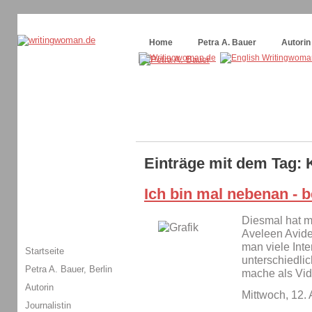
Themenspecial in
writingwomans Autorenblog
:
Wie schreibe ich ein Buch?
Home
Petra A. Bauer
Autorin
Einträge mit dem Tag:
Ich bin mal nebenan - b
Diesmal hat m
Aveleen Avide 
man viele Inte
Startseite
unterschiedlic
Petra A. Bauer, Berlin
mache als Vid
Autorin
Mittwoch, 12.
Journalistin