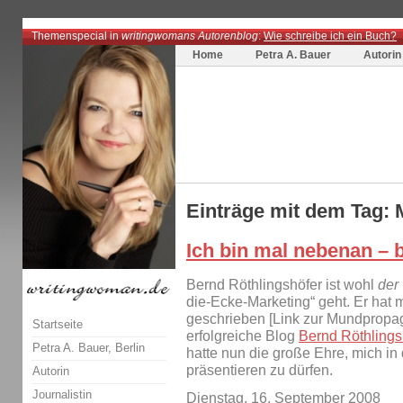
Themenspecial in
writingwomans Autorenblog
:
Wie schreibe ich ein Buch?
Home
Petra A. Bauer
Autorin
Einträge mit dem Tag: 
Ich bin mal nebenan – 
Bernd Röthlingshöfer ist wohl
der
die-Ecke-Marketing“ geht. Er ha
geschrieben [Link zur Mundpropa
Startseite
erfolgreiche Blog
Bernd Röthlings
Petra A. Bauer, Berlin
hatte nun die große Ehre, mich i
präsentieren zu dürfen.
Autorin
Journalistin
Dienstag, 16. September 2008