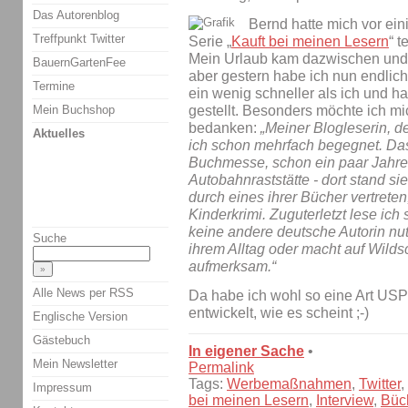
Das Autorenblog
Bernd hatte mich vor ein
Treffpunkt Twitter
Serie „
Kauft bei meinen Lesern
“ 
Mein Urlaub kam dazwischen und 
BauernGartenFee
aber gestern habe ich nun endlich
Termine
ein wenig schneller als ich und h
Mein Buchshop
gestellt. Besonders möchte ich mic
bedanken:
„Meiner Blogleserin, d
Aktuelles
ich schon mehrfach begegnet. Das 
Buchmesse, schon ein paar Jahre
Autobahnraststätte - dort stand sie
durch eines ihrer Bücher vertrete
Kinderkrimi. Zuguterletzt lese ich s
keine andere deutsche Autorin nut
Suche
ihrem Alltag oder macht auf Wild
aufmerksam.“
Alle News per RSS
Da habe ich wohl so eine Art USP
entwickelt, wie es scheint ;-)
Englische Version
Gästebuch
In eigener Sache
•
Mein Newsletter
Permalink
Tags:
Werbemaßnahmen
,
Twitter
,
Impressum
bei meinen Lesern
,
Interview
,
Büc