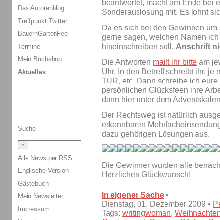
beantwortet, macht am Ende bei e
Das Autorenblog
Sonderauslosung mit. Es lohnt sic
Treffpunkt Twitter
Da es sich bei den Gewinnen um si
BauernGartenFee
gerne sagen, welchen Namen ich 
hineinschreiben soll.
Anschrift n
Termine
Mein Buchshop
Die Antworten
mailt ihr bitte
am jew
Uhr. In den Betreff schreibt ihr
Aktuelles
TÜR, etc. Dann schreibe ich eure
persönlichen Glücksfeen ihre Arbe
dann hier unter dem Adventskalen
Der Rechtsweg ist natürlich ausge
erkennbaren Mehrfacheinsendunge
Suche
dazu gehörigen Lösungen aus.
Alle News per RSS
Die Gewinner wurden alle benachr
Englische Version
Herzlichen Glückwunsch!
Gästebuch
In eigener Sache
•
Mein Newsletter
Dienstag, 01. Dezember 2009 •
P
Impressum
Tags:
writingwoman
,
Weihnachte