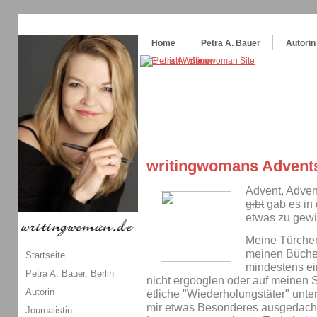
Themenspecial in
writingwomans Autorenblog
:
Wie schreibe ich ein Buch?
Home
Petra A. Bauer
Autorin
writingwomans Advent
Advent, Adven
gibt
gab es in 
etwas zu gew
Meine Türche
meinen Bücher
Startseite
mindestens ein
Petra A. Bauer, Berlin
nicht ergooglen oder auf meinen S
Autorin
etliche "Wiederholungstäter" unter
mir etwas Besonderes ausgedacht:
Journalistin