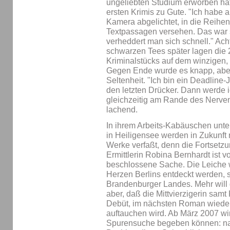
ungeliebten Studium erworben hat,
ersten Krimis zu Gute. "Ich habe a
Kamera abgelichtet, in die Reihen
Textpassagen versehen. Das war s
verheddert man sich schnell." Ac
schwarzen Tees später lagen die 2
Kriminalstücks auf dem winzigen,
Gegen Ende wurde es knapp, aber 
Seltenheit. "Ich bin ein Deadline-
den letzten Drücker. Dann werde 
gleichzeitig am Rande des Nerve
lachend.
In ihrem Arbeits-Kabäuschen unt
in Heiligensee werden in Zukunft 
Werke verfaßt, denn die Fortsetz
Ermittlerin Robina Bernhardt ist 
beschlossene Sache. Die Leiche w
Herzen Berlins entdeckt werden, 
Brandenburger Landes. Mehr will di
aber, daß die Mittvierzigerin samt
Debüt, im nächsten Roman wieder 
auftauchen wird. Ab März 2007 wi
Spurensuche begeben können: na