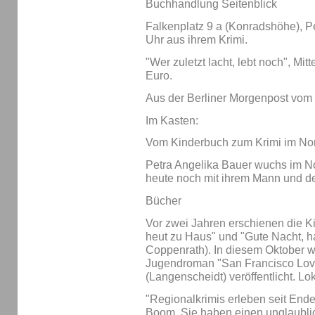
Buchhandlung Seitenblick
Falkenplatz 9 a (Konradshöhe), Pe
Uhr aus ihrem Krimi.
"Wer zuletzt lacht, lebt noch", Mit
Euro.
Aus der Berliner Morgenpost vom 
Im Kasten:
Vom Kinderbuch zum Krimi im No
Petra Angelika Bauer wuchs im No
heute noch mit ihrem Mann und d
Bücher
Vor zwei Jahren erschienen die K
heut zu Haus" und "Gute Nacht, ha
Coppenrath). In diesem Oktober 
Jugendroman "San Francisco Love A
(Langenscheidt) veröffentlicht. Lok
"Regionalkrimis erleben seit End
Boom. Sie haben einen unglaubli