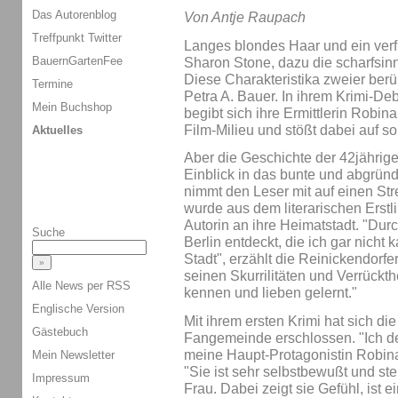
Das Autorenblog
Von Antje Raupach
Treffpunkt Twitter
Langes blondes Haar und ein verf
BauernGartenFee
Sharon Stone, dazu die scharfsinn
Diese Charakteristika zweier ber
Termine
Petra A. Bauer. In ihrem Krimi-Deb
Mein Buchshop
begibt sich ihre Ermittlerin Robi
Film-Milieu und stößt dabei auf s
Aktuelles
Aber die Geschichte der 42jährigen
Einblick in das bunte und abgründ
nimmt den Leser mit auf einen Str
wurde aus dem literarischen Erstl
Autorin an ihre Heimatstadt. "Dur
Suche
Berlin entdeckt, die ich gar nicht 
Stadt", erzählt die Reinickendorfer
seinen Skurrilitäten und Verrückth
Alle News per RSS
kennen und lieben gelernt."
Englische Version
Mit ihrem ersten Krimi hat sich die
Gästebuch
Fangemeinde erschlossen. "Ich d
meine Haupt-Protagonistin Robina 
Mein Newsletter
"Sie ist sehr selbstbewußt und st
Impressum
Frau. Dabei zeigt sie Gefühl, ist e