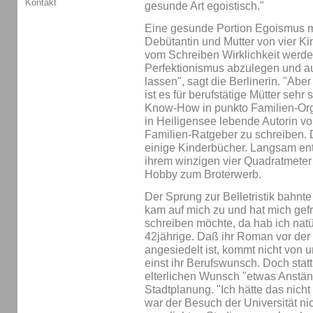
Kontakt
gesunde Art egoistisch."
Eine gesunde Portion Egoismus m
Debütantin und Mutter von vier K
vom Schreiben Wirklichkeit werde
Perfektionismus abzulegen und au
lassen", sagt die Berlinerin. "Abe
ist es für berufstätige Mütter seh
Know-How in punkto Familien-Org
in Heiligensee lebende Autorin v
Familien-Ratgeber zu schreiben.
einige Kinderbücher. Langsam ent
ihrem winzigen vier Quadratmete
Hobby zum Broterwerb.
Der Sprung zur Belletristik bahnte
kam auf mich zu und hat mich gefra
schreiben möchte, da hab ich natür
42jährige. Daß ihr Roman vor der
angesiedelt ist, kommt nicht von 
einst ihr Berufswunsch. Doch statt
elterlichen Wunsch "etwas Anstän
Stadtplanung. "Ich hätte das nich
war der Besuch der Universität nic