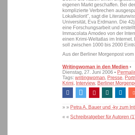
eigenen Markt geschaffen. Bei de
komplizierte Verbrechen ausgespa
Lokalkolorit", sagt die Literaturwi
Universität, Eva Erdmann. Die 4
eine Forschungsarbeit und erstell
Immacolata Amodeo von der Inter
einen Krimi-Weltatlas im Internet. 
soll zwischen 1000 bis 2000 Eint
Aus der Berliner Morgenpost vom 
Writingwoman in den Medien
•
Dienstag, 27. Juni 2006 •
Permali
Tags:
writingwoman
,
Presse
,
Portr
Krimi
,
Interview
,
Berliner Morgenp
» »
Petra A. Bauer und -ky zum In
« «
Schreibratgeber für Autoren (1