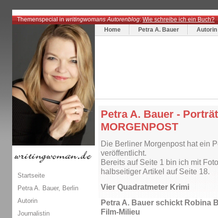
Themenspecial in
writingwomans Autorenblog
:
Wie schreibe ich ein Buch?
Home
Petra A. Bauer
Autorin
Petra A. Bauer - Portr
MORGENPOST
Die Berliner Morgenpost hat ein P
veröffentlicht.
Bereits auf Seite 1 bin ich mit Fot
halbseitiger Artikel auf Seite 18.
Startseite
Vier Quadratmeter Krimi
Petra A. Bauer, Berlin
Autorin
Petra A. Bauer schickt Robina 
Film-Milieu
Journalistin