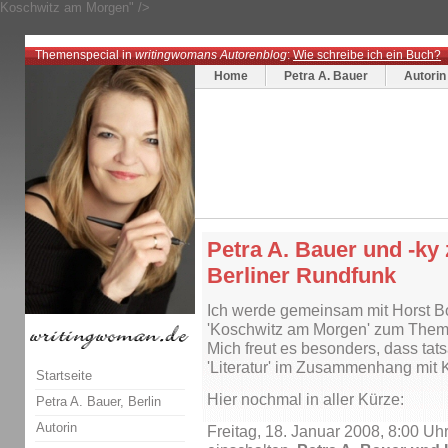
Koschwitz am Morgen" />
Themenspecial in
writingwomans Autorenblog
:
Wie schreibe ich ein Buch?
Home
Petra A. Bauer
Autorin
Petra A. Bauer und -ky
Berliner Rundfunk
Ich werde gemeinsam mit Horst Bo
'Koschwitz am Morgen' zum Thema 
Mich freut es besonders, dass tat
'Literatur' im Zusammenhang mit 
Startseite
Hier nochmal in aller Kürze:
Petra A. Bauer, Berlin
Autorin
Freitag, 18. Januar 2008, 8:00 Uh