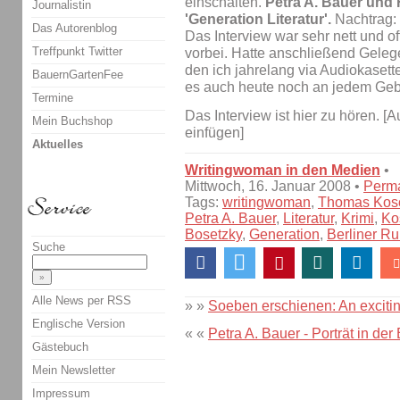
einschalten.
Petra A. Bauer und
Journalistin
'Generation Literatur'.
Nachtrag:
Das Autorenblog
Das Interview war sehr nett und of
Treffpunkt Twitter
vorbei. Hatte anschließend Geleg
den ich jahrelang via Audiokaset
BauernGartenFee
es auch heute noch an jedem Gebu
Termine
Das Interview ist hier zu hören. [
Mein Buchshop
einfügen]
Aktuelles
Writingwoman in den Medien
•
Mittwoch, 16. Januar 2008 •
Perma
Tags:
writingwoman
,
Thomas Kos
Petra A. Bauer
,
Literatur
,
Krimi
,
Ko
Bosetzky
,
Generation
,
Berliner R
Suche
Alle News per RSS
» »
Soeben erschienen: An exciti
Englische Version
« «
Petra A. Bauer - Porträt i
Gästebuch
Mein Newsletter
Impressum