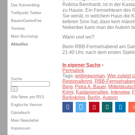
Robina Bernhardt, ist in der Kasta
Das Autorenblog
zu Hause. Ein Fernsehteam des RB
Treffpunkt Twitter
Sie verrät, in welchem Haus die 
BauernGartenFee
tieferen Sinn hat, dass kein männli
Nebenbei kann man der Autorin b
Termine
Mein Buchshop
Wann und wo?
Aktuelles
Beim RBB-Fernsehabend am Samst
21:40 Uhr, nach dem ersten Stahl
In eigener Sache
•
Permalink
Tags:
writingwoman
,
Wer zuletzt l
Suche
Regionalkrimi
,
RBB-Fernsehabe
Berg
,
Petra A. Bauer
,
Mitteldeutsc
Krimi
,
Kastanienallee
,
Interview
,
F
Alle News per RSS
Berlinkrimi
,
Berlin
,
Autorin
Englische Version
Gästebuch
Mein Newsletter
Impressum