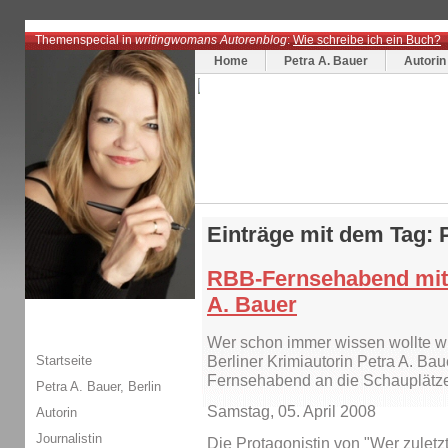
Themenspecial in
writingwomans Autorenblog
:
Wie schreibe ich ein Buch?
Home
Petra A. Bauer
Autorin
Einträge mit dem Tag: 
RBB-Fernsehabend mit 
A. Bauer
Wer schon immer wissen wollte wie
Startseite
Berliner Krimiautorin Petra A. B
Fernsehabend an die Schauplätze 
Petra A. Bauer, Berlin
Samstag, 05. April 2008
Autorin
Journalistin
Die Protagonistin von "Wer zuletzt