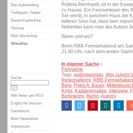
Robina Bernhardt, ist in der Kasta
Das Autorenblog
zu Hause. Ein Fernsehteam des RB
Treffpunkt Twitter
Sie verrät, in welchem Haus die 
BauernGartenFee
tieferen Sinn hat, dass kein männli
Nebenbei kann man der Autorin b
Termine
Mein Buchshop
Wann und wo?
Aktuelles
Beim RBB-Fernsehabend am Samst
21:40 Uhr, nach dem ersten Stahl
In eigener Sache
•
Permalink
Tags:
writingwoman
,
Wer zuletzt l
Suche
Regionalkrimi
,
RBB-Fernsehabe
Berg
,
Petra A. Bauer
,
Mitteldeutsc
Krimi
,
Kastanienallee
,
Interview
,
F
Alle News per RSS
Berlinkrimi
,
Berlin
,
Autorin
Englische Version
Gästebuch
Mein Newsletter
Impressum