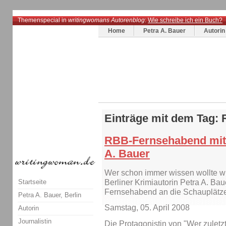
Themenspecial in
writingwomans Autorenblog
:
Wie schreibe ich ein Buch?
Home
Petra A. Bauer
Autorin
Einträge mit dem Tag: 
RBB-Fernsehabend mit 
A. Bauer
Wer schon immer wissen wollte wie
Startseite
Berliner Krimiautorin Petra A. B
Fernsehabend an die Schauplätze 
Petra A. Bauer, Berlin
Samstag, 05. April 2008
Autorin
Journalistin
Die Protagonistin von "Wer zuletzt