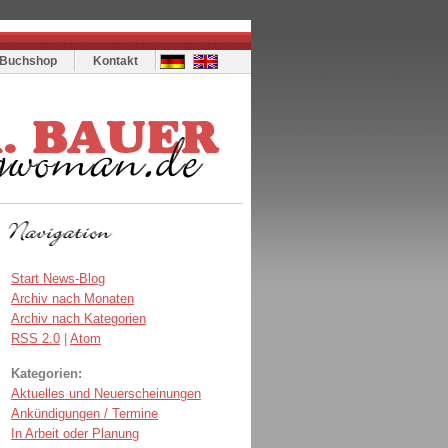
Buchshop
Kontakt
Start News-Blog
Archiv nach Monaten
Archiv nach Kategorien
RSS 2.0
|
Atom
Kategorien:
Aktuelles und Neuerscheinungen
Ankündigungen / Termine
In Arbeit oder Planung