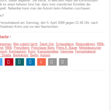
ra A. Bauer begleitet. Sie verrät, in welchem Haus die Kommissarin
b es einen tieferen Sinn hat, dass kein männlicher Ermittler die
spielt. Nebenbei kann man der Autorin beim Arbeiten zuschauen.
wo?
ernsehabend am Samstag, den 5. April 2008 gegen 21:40 Uhr, nach
Stahlnetz-Krimi und vor den Nachrichten.
 Sache
•
ngwoman
,
Wer zuletzt lacht
,
Tatort Ost
,
Schauplätze
,
Regionalkrimi
,
RBB-
nd
,
RBB
,
Prenzlberg
,
Prenzlauer Berg
,
Petra A. Bauer
,
Mitteldeutscher
 noch
,
Krimiautorin
,
Krimi
,
Kastanienallee
,
Interview
,
Fernsehabend
,
r Straße
,
Berlinkrimi
,
Berlin
,
Autorin