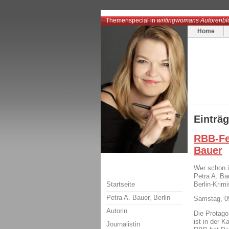
Themenspecial in
writingwomans Autorenbl
Home
Einträ
RBB-Fe
Bauer
Wer schon i
Petra A. Ba
Startseite
Berlin-Krimi
Petra A. Bauer, Berlin
Samstag, 05
Autorin
Die Protago
ist in der 
Journalistin