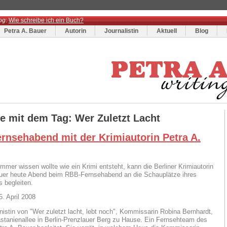
og
:
Wie schreibe ich ein Buch?
Petra A. Bauer
Autorin
Journalistin
Aktuell
Blog
ge mit dem Tag: Wer Zuletzt Lacht
rnsehabend mit der Krimiautorin Petra A.
mmer wissen wollte wie ein Krimi entsteht, kann die Berliner Krimiautorin
uer heute Abend beim RBB-Fernsehabend an die Schauplätze ihres
s begleiten.
. April 2008
nistin von "Wer zuletzt lacht, lebt noch", Kommissarin Robina Bernhardt,
Kastanienallee in Berlin-Prenzlauer Berg zu Hause. Ein Fernsehteam des