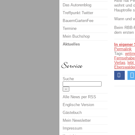
RBB hat Pet
Das Autorenblog
wohnt und o
Hauptrolle 
Treffpunkt Twitter
Wann und 
BauernGartenFee
Beim RBB-F
Termine
dem ersten 
Mein Buchshop
Aktuelles
In eigener
Permalink
Tags:
writi
Fernsehabe
Verlag
,
lebt
Eberswalde
Suche
Alle News per RSS
Englische Version
Gästebuch
Mein Newsletter
Impressum