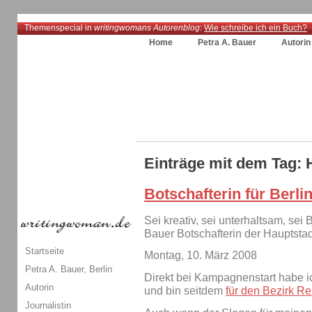
Themenspecial in
writingwomans Autorenblog
:
Wie schreibe ich ein Buch?
Home
Petra A. Bauer
Autorin
Einträge mit dem Tag: 
Botschafterin für Berli
Sei kreativ, sei unterhaltsam, sei B
Bauer Botschafterin der Haupts
Startseite
Montag, 10. März 2008
Petra A. Bauer, Berlin
Direkt bei Kampagnenstart habe ic
Autorin
und bin seitdem
für den Bezirk Re
Journalistin