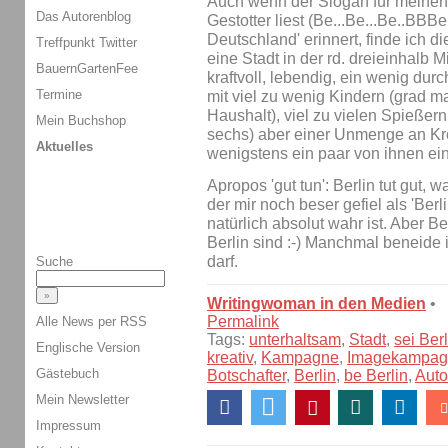
Auch wenn der Slogan für meinen
Das Autorenblog
Gestotter liest (Be...Be...Be..BBBe
Deutschland' erinnert, finde ich die 
Treffpunkt Twitter
eine Stadt in der rd. dreieinhalb
BauernGartenFee
kraftvoll, lebendig, ein wenig durc
Termine
mit viel zu wenig Kindern (grad m
Haushalt), viel zu vielen Spießer
Mein Buchshop
sechs) aber einer Unmenge an Krea
Aktuelles
wenigstens ein paar von ihnen ei
Apropos 'gut tun': Berlin tut gut, 
der mir noch beser gefiel als 'Berl
natürlich absolut wahr ist. Aber Ber
Berlin sind :-) Manchmal beneide i
darf.
Suche
Writingwoman in den Medien
•
Permalink
Alle News per RSS
Tags:
unterhaltsam
,
Stadt
,
sei Berl
Englische Version
kreativ
,
Kampagne
,
Imagekampag
Gästebuch
Botschafter
,
Berlin
,
be Berlin
,
Auto
Mein Newsletter
Impressum