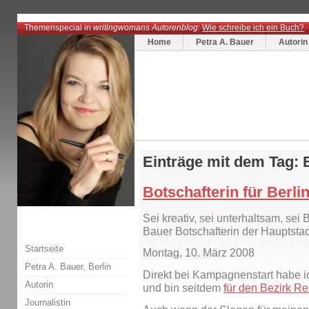
Themenspecial in
writingwomans Autorenblog
:
Wie schreibe ich ein Buch?
Home
Petra A. Bauer
Autorin
Einträge mit dem Tag: 
Botschafterin für Berli
Sei kreativ, sei unterhaltsam, sei B
Bauer Botschafterin der Haupts
Startseite
Montag, 10. März 2008
Petra A. Bauer, Berlin
Direkt bei Kampagnenstart habe ic
Autorin
und bin seitdem
für den Bezirk Re
Journalistin