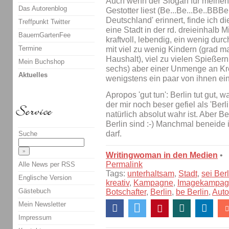
Auch wenn der Slogan für meinen
Das Autorenblog
Gestotter liest (Be...Be...Be..BBBe
Deutschland' erinnert, finde ich die 
Treffpunkt Twitter
eine Stadt in der rd. dreieinhalb
BauernGartenFee
kraftvoll, lebendig, ein wenig durc
Termine
mit viel zu wenig Kindern (grad m
Haushalt), viel zu vielen Spießer
Mein Buchshop
sechs) aber einer Unmenge an Krea
Aktuelles
wenigstens ein paar von ihnen ei
Apropos 'gut tun': Berlin tut gut, 
der mir noch beser gefiel als 'Berl
natürlich absolut wahr ist. Aber Ber
Berlin sind :-) Manchmal beneide i
darf.
Suche
Writingwoman in den Medien
•
Permalink
Alle News per RSS
Tags:
unterhaltsam
,
Stadt
,
sei Berl
Englische Version
kreativ
,
Kampagne
,
Imagekampag
Gästebuch
Botschafter
,
Berlin
,
be Berlin
,
Auto
Mein Newsletter
Impressum