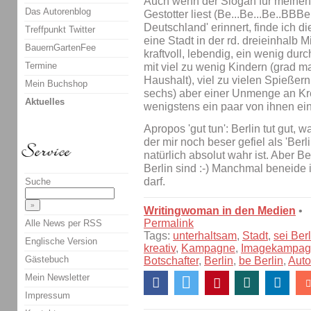
Auch wenn der Slogan für meinen
Das Autorenblog
Gestotter liest (Be...Be...Be..BBBe
Deutschland' erinnert, finde ich die 
Treffpunkt Twitter
eine Stadt in der rd. dreieinhalb
BauernGartenFee
kraftvoll, lebendig, ein wenig durc
Termine
mit viel zu wenig Kindern (grad m
Haushalt), viel zu vielen Spießer
Mein Buchshop
sechs) aber einer Unmenge an Krea
Aktuelles
wenigstens ein paar von ihnen ei
Apropos 'gut tun': Berlin tut gut, 
der mir noch beser gefiel als 'Berl
natürlich absolut wahr ist. Aber Ber
Berlin sind :-) Manchmal beneide i
darf.
Suche
Writingwoman in den Medien
•
Permalink
Alle News per RSS
Tags:
unterhaltsam
,
Stadt
,
sei Berl
Englische Version
kreativ
,
Kampagne
,
Imagekampag
Gästebuch
Botschafter
,
Berlin
,
be Berlin
,
Auto
Mein Newsletter
Impressum