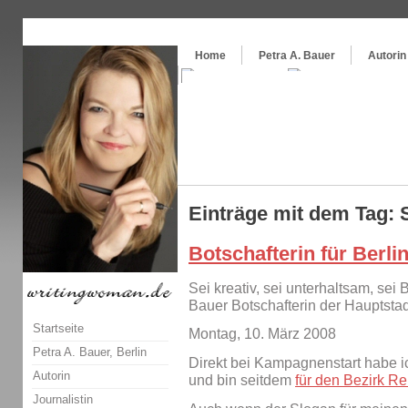
Themenspecial in
writingwomans Autorenblog
:
Wie schreibe ich ein Buch?
Home
Petra A. Bauer
Autorin
Einträge mit dem Tag: S
Botschafterin für Berli
Sei kreativ, sei unterhaltsam, sei B
Bauer Botschafterin der Haupts
Startseite
Montag, 10. März 2008
Petra A. Bauer, Berlin
Direkt bei Kampagnenstart habe ic
Autorin
und bin seitdem
für den Bezirk Re
Journalistin