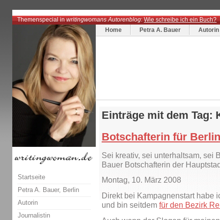
Themenspecial in
writingwomans Autorenblog
:
Wie schreibe ich ein Buch?
Home
Petra A. Bauer
Autorin
Einträge mit dem Tag: 
Botschafterin für Berli
Sei kreativ, sei unterhaltsam, sei B
Bauer Botschafterin der Haupts
Startseite
Montag, 10. März 2008
Petra A. Bauer, Berlin
Direkt bei Kampagnenstart habe ic
Autorin
und bin seitdem
für den Bezirk Re
Journalistin