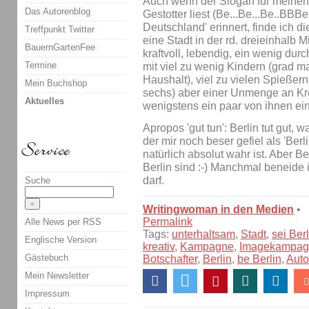
Auch wenn der Slogan für meinen
Das Autorenblog
Gestotter liest (Be...Be...Be..BBBe
Deutschland' erinnert, finde ich die 
Treffpunkt Twitter
eine Stadt in der rd. dreieinhalb
BauernGartenFee
kraftvoll, lebendig, ein wenig durc
Termine
mit viel zu wenig Kindern (grad m
Haushalt), viel zu vielen Spießer
Mein Buchshop
sechs) aber einer Unmenge an Krea
Aktuelles
wenigstens ein paar von ihnen ei
Apropos 'gut tun': Berlin tut gut, 
der mir noch beser gefiel als 'Berl
natürlich absolut wahr ist. Aber Ber
Berlin sind :-) Manchmal beneide i
darf.
Suche
Writingwoman in den Medien
•
Permalink
Alle News per RSS
Tags:
unterhaltsam
,
Stadt
,
sei Berl
Englische Version
kreativ
,
Kampagne
,
Imagekampag
Gästebuch
Botschafter
,
Berlin
,
be Berlin
,
Auto
Mein Newsletter
Impressum